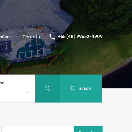
móveis
Contato
+55 (48) 99652-4909
vel
Buscar
Pesquisar