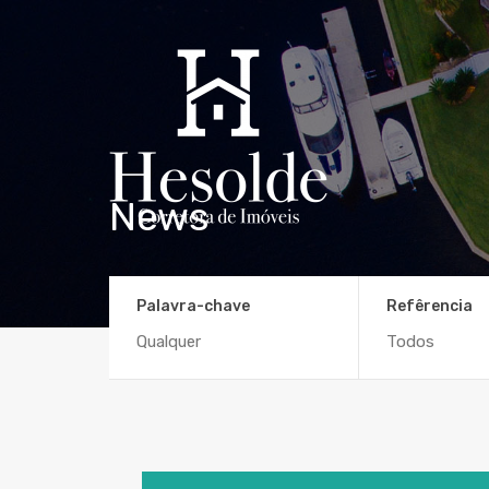
News
Palavra-chave
Refêrencia