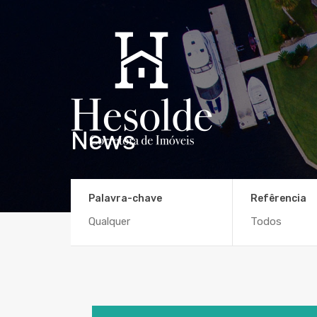
News
Palavra-chave
Refêrencia