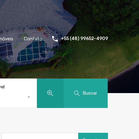
móveis
Contato
+55 (48) 99652-4909
vel
Buscar
Pesquisar