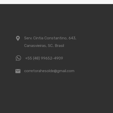
Serv. Cintia Constantino, 643,
Canasvieiras, SC, Brasil
+55 (48) 99652-4909
corretorahesolde@gmail.com