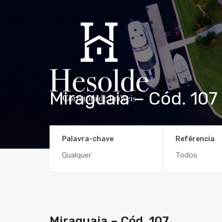
Miraguaia – Cód. 107
Palavra-chave
Refêrencia
Miraguaia – Cód. 107