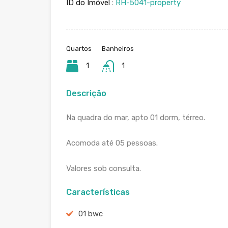
ID do Imóvel :
RH-5041-property
Quartos
Banheiros
1
1
Descrição
Na quadra do mar, apto 01 dorm, térreo.
Acomoda até 05 pessoas.
Valores sob consulta.
Características
01 bwc