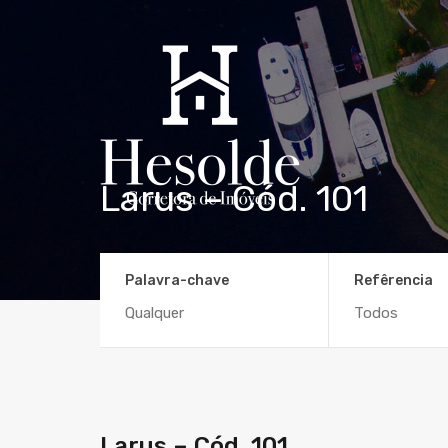
Larus – Cód. 101
Palavra-chave
Refêrencia
Larus – Cód. 101