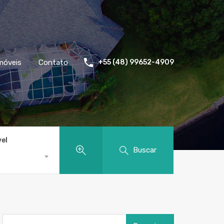
móveis
Contato
+55 (48) 99652-4909
vel
Buscar
Pesquisar