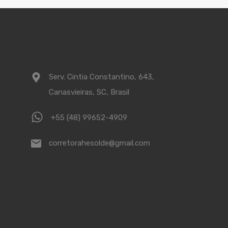
Serv. Cintia Constantino, 643,
Canasvieiras, SC, Brasil
+55 (48) 99652-4909
corretorahesolde@gmail.com