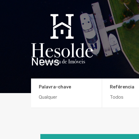
News
Palavra-chave
Refêrencia