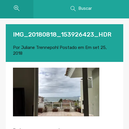
Buscar
IMG_20180818_153926423_HDR
Por
Juliane Trennepohl
Postado em Em
set 25,
2018