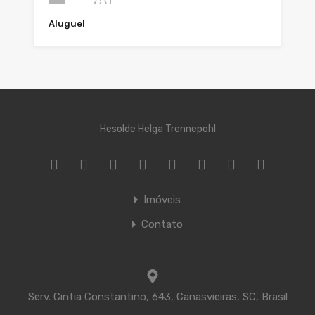
Aluguel
Hesolde Helga Trennepohl
Imóveis
Contato
Serv. Cintia Constantino, 643, Canasvieiras, SC, Brasil