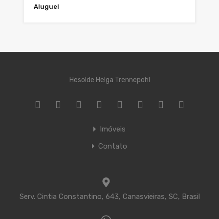
Aluguel
Hesolde Helga Trennepohl
Imóveis
Contato
Serv. Cintia Constantino, 643, Canasvieiras, SC, Brasil