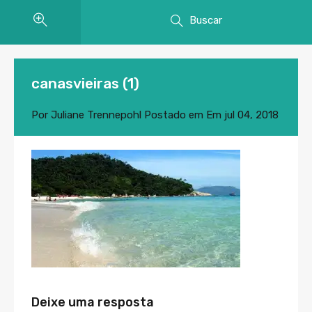
Buscar
canasvieiras (1)
Por
Juliane Trennepohl
Postado em Em
jul 04, 2018
Deixe uma resposta