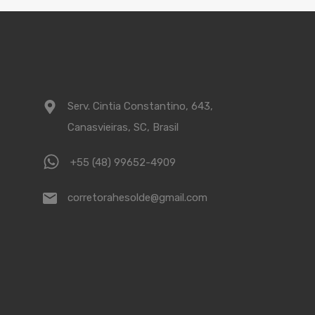
Serv. Cintia Constantino, 643,
Canasvieiras, SC, Brasil
+55 (48) 99652-4909
corretorahesolde@gmail.com