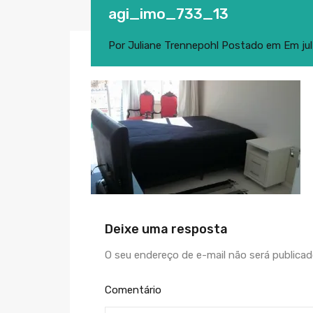
agi_imo_733_13
Por
Juliane Trennepohl
Postado em Em
ju
Deixe uma resposta
O seu endereço de e-mail não será publicad
Comentário