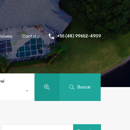
móveis
Contato
+55 (48) 99652-4909
vel
Buscar
Pesquisar