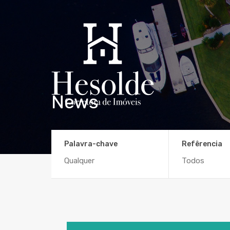
News
Palavra-chave
Refêrencia