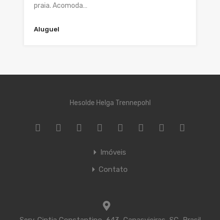
praia. Acomoda…
Aluguel
Hesolde Helga Trennepohl
Imóveis
Contato
Serv. Cintia Constantino, 643, Canasvieiras, SC, Brasil