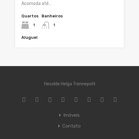
Acomoda até…
Quartos
Banheiros
1
1
Aluguel
Hesolde Helga Trennepohl
Imóveis
Contato