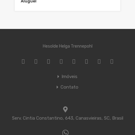
Aluguel
Hesolde Helga Trennepohl
Imóveis
Contato
Serv. Cintia Constantino, 643, Canasvieiras, SC, Brasil