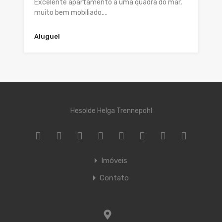
Excelente apartamento a uma quadra do mar,
muito bem mobiliado.…
Aluguel
Hesolde Helga Trennepohl
Imóveis
Contato