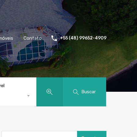
móveis
Contato
+55 (48) 99652-4909
vel
Buscar
Pesquisar