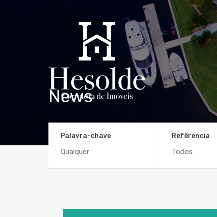
News
Palavra-chave
Refêrencia