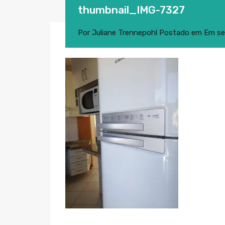
thumbnail_IMG-7327
Por
Juliane Trennepohl
Postado em Em
se