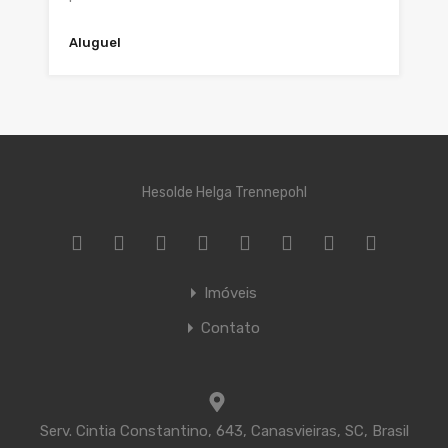
Aluguel
Hesolde Helga Trennepohl
Imóveis
Contato
Serv. Cintia Constantino, 643, Canasvieiras, SC, Brasil