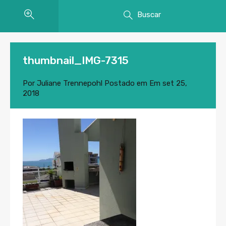
Buscar
thumbnail_IMG-7315
Por
Juliane Trennepohl
Postado em Em
set 25,
2018