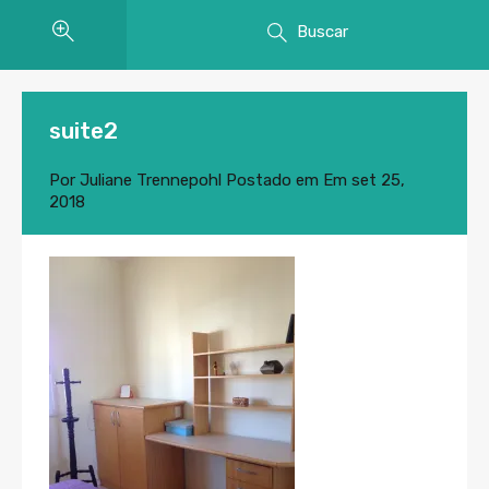
Buscar
suite2
Por
Juliane Trennepohl
Postado em Em
set 25,
2018