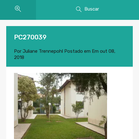
Buscar
PC270039
Por
Juliane Trennepohl
Postado em Em
out 08,
2018