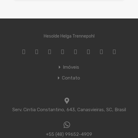
Hesolde Helga Trennepohl
Imóveis
Contato
Serv. Cintia Constantino, 643, Canasvieiras, SC, Brasil
+55 (48) 99652-4909