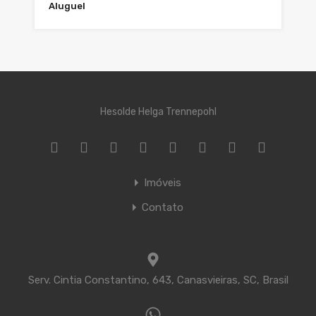
Aluguel
Hesolde Helga Trennepohl
Imóveis
Contato
Serv. Cintia Constantino, 643, Canasvieiras, SC, Brasil