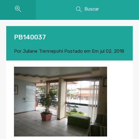
Buscar
PB140037
Por
Juliane Trennepohl
Postado em Em
jul 02, 2018