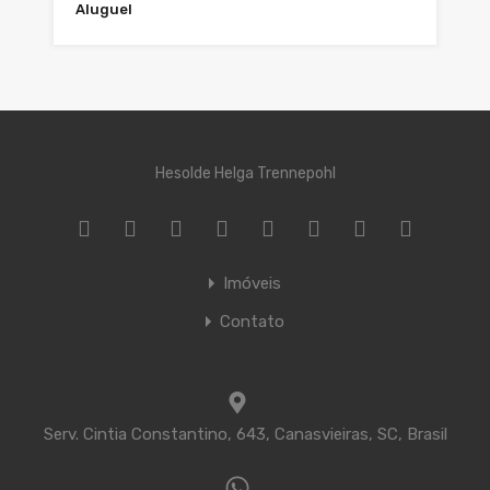
Aluguel
Hesolde Helga Trennepohl
Imóveis
Contato
Serv. Cintia Constantino, 643, Canasvieiras, SC, Brasil