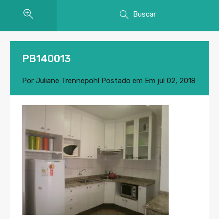
Buscar
PB140013
Por
Juliane Trennepohl
Postado em Em
jul 02, 2018