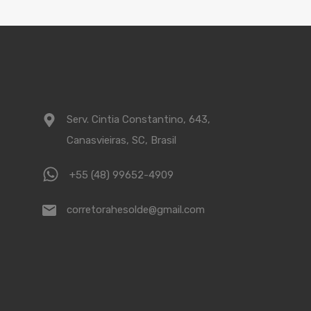
Serv. Cintia Constantino, 643,
Canasvieiras, SC, Brasil
+55 (48) 99652-4909
corretorahesolde@gmail.com