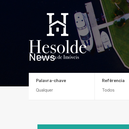
News
Palavra-chave
Refêrencia