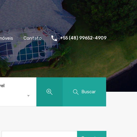
móveis
Contato
+55 (48) 99652-4909
vel
Buscar
Pesquisar