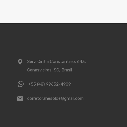
Serv. Cintia Constantino, 643,
Canasvieiras, SC, Brasil
+55 (48) 99652-4909
corretorahesolde@gmail.com