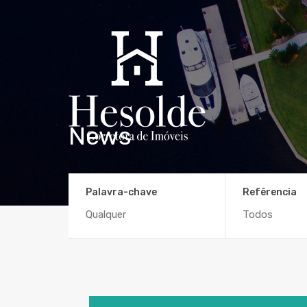
News
Palavra-chave
Refêrencia