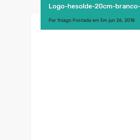
Logo-hesolde-20cm-branco
Por
thiago
Postado em Em
jun 26, 2018