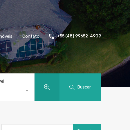
móveis
Contato
+55 (48) 99652-4909
vel
Buscar
Pesquisar