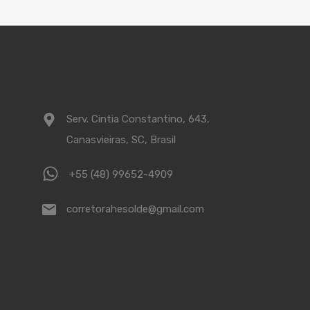
Serv. Cintia Constantino, 643,
Canasvieiras, SC, Brasil
+55 (48) 99652-4909
corretorahesolde@gmail.com