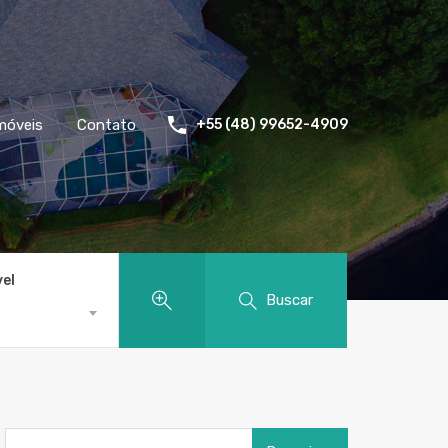
móveis
Contato
+55 (48) 99652-4909
vel
Buscar
Pesquisar