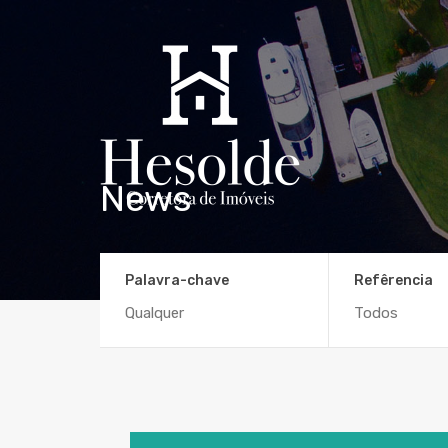
News
Palavra-chave
Refêrencia