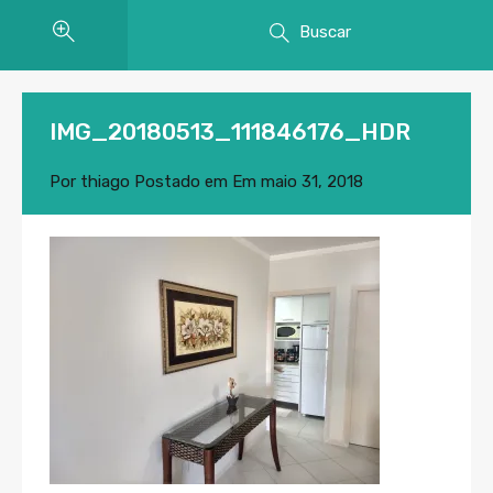
Buscar
IMG_20180513_111846176_HDR
Por
thiago
Postado em Em
maio 31, 2018