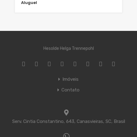
Aluguel
Hesolde Helga Trennepohl
Imóveis
Contato
Serv. Cintia Constantino, 643, Canasvieiras, SC, Brasil