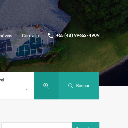
móveis
Contato
+55 (48) 99652-4909
vel
Buscar
Pesquisar