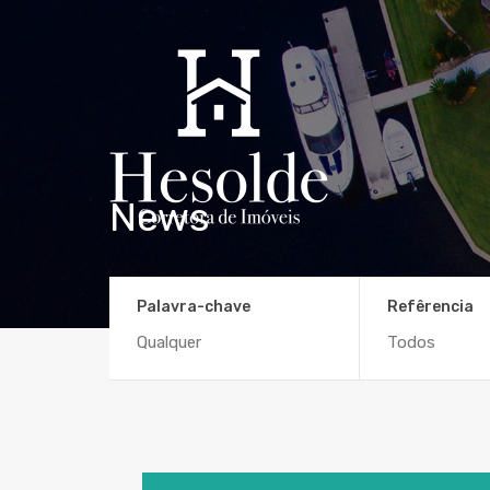
News
Palavra-chave
Refêrencia