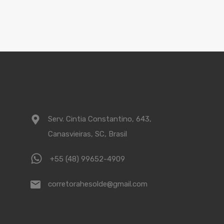
Serv. Cintia Constantino, 643,
Canasvieiras, SC, Brasil
+55 (48) 99652-4909
corretorahesolde@gmail.com