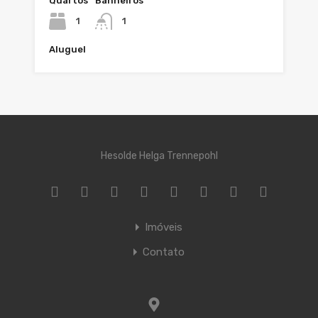
Quartos
Banheiros
1
1
Aluguel
Hesolde Helga Trennepohl
Imóveis
Contato