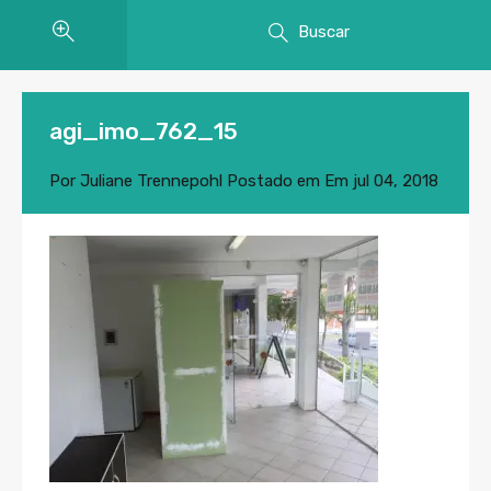
Buscar
agi_imo_762_15
Por
Juliane Trennepohl
Postado em Em
jul 04, 2018