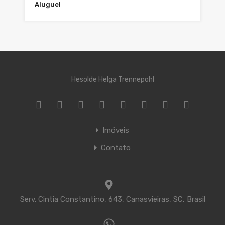
Aluguel
Hesolde Helga Trennepohl
Imóveis
Contato
Serv. Cintia Constantino, 643, Canasvieiras, SC, Brasil