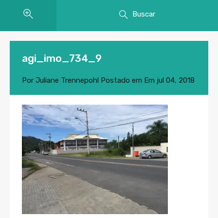
Buscar
agi_imo_734_9
Por
Juliane Trennepohl
Postado em Em
jul 04, 2018